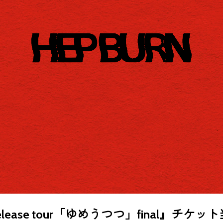
album release tour「ゆめうつつ」final』