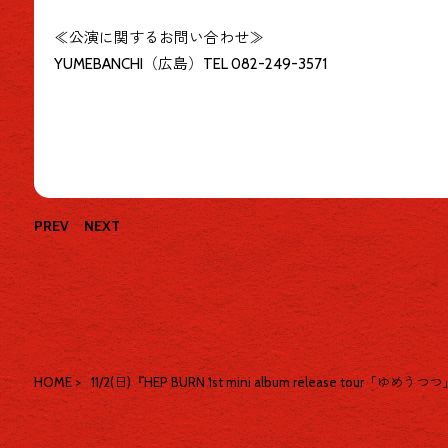
≪公演に関するお問い合わせ≫
YUMEBANCHI（広島）TEL 082-249-3571
PREV
NEXT
HOME
>
11/2(日)『HEP BURN 1st mini album release tour「