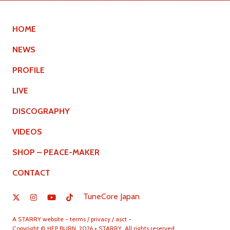
HOME
NEWS
PROFILE
LIVE
DISCOGRAPHY
VIDEOS
SHOP – PEACE-MAKER
CONTACT
TuneCore Japan
A
STARRY
website -
terms
/
privacy
/
asct
-
Copyright © HEP BURN. 2026 + STARRY. All rights reserved.