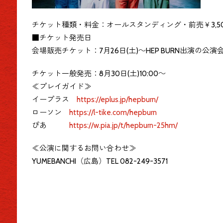
チケット種類・料金：オールスタンディング・前売￥3,500
■チケット発売日
会場販売チケット：7月26日(土)～HEP BURN出演の公
チケット一般発売：8月30日(土)10:00～
≪プレイガイド≫
イープラス
https://eplus.jp/hepburn/
ローソン
https://l-tike.com/hepburn
ぴあ
https://w.pia.jp/t/hepburn-25hm/
≪公演に関するお問い合わせ≫
YUMEBANCHI（広島）TEL 082-249-3571