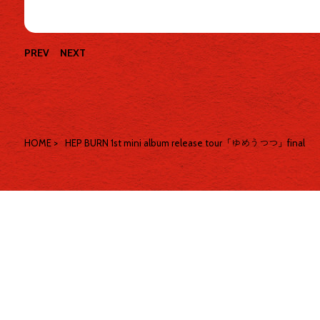
PREV
NEXT
HOME
>
HEP BURN 1st mini album release tour「ゆめうつつ」final