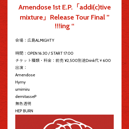
Amendose 1st E.P.「addi(c)tive
mixture」Release Tour Final ”
!!!ing “
会場：広島ALMIGHTY
時間：OPEN 16:30 / START 17:00
チケット種類・料金：前売 ¥2,500別途Drink代￥600
出演：
Amendose
Hymy
umimiru
demitasseP
無色透明
HEP BURN