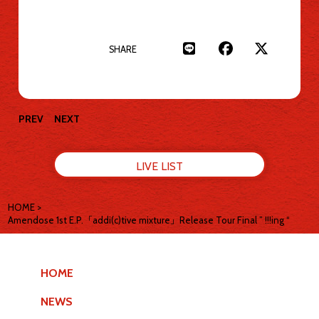
SHARE
PREV
NEXT
LIVE LIST
HOME
>
Amendose 1st E.P.「addi(c)tive mixture」Release Tour Final ” !!!ing “
HOME
NEWS