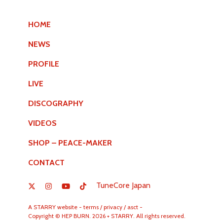
HOME
NEWS
PROFILE
LIVE
DISCOGRAPHY
VIDEOS
SHOP – PEACE-MAKER
CONTACT
TuneCore Japan
A
STARRY
website -
terms
/
privacy
/
asct
-
Copyright © HEP BURN. 2026 + STARRY. All rights reserved.